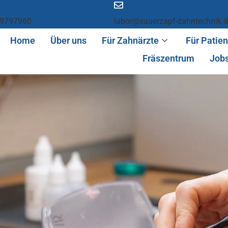
 9797960
labor@sauerzapf-zahntechnik.
Home
Über uns
Für Zahnärzte
Für Patie
Fräszentrum
Job