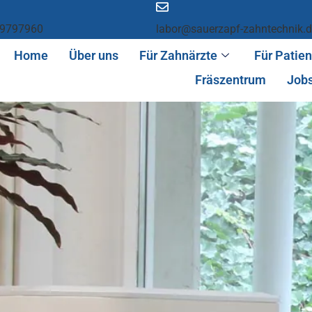
 9797960
labor@sauerzapf-zahntechnik.
Home
Über uns
Für Zahnärzte
Für Patie
Fräszentrum
Job