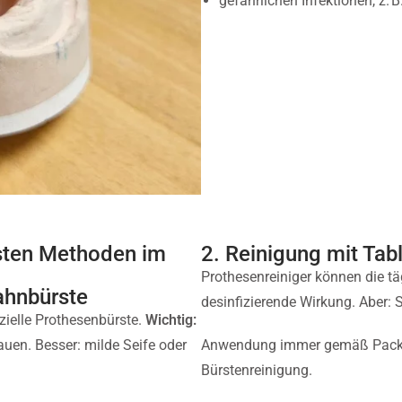
gefährlichen Infektionen, z.
esten Methoden im
2. Reinigung mit Tab
Prothesenreiniger können die tä
ahnbürste
desinfizierende Wirkung. Aber: 
ielle Prothesenbürste.
Wichtig:
uen. Besser: milde Seife oder
Anwendung immer gemäß Packun
Bürstenreinigung.