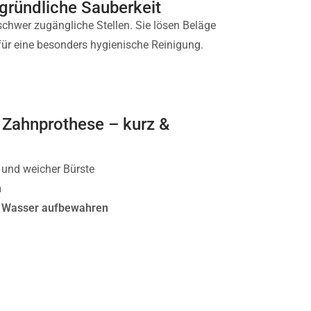
 gründliche Sauberkeit
 schwer zugängliche Stellen. Sie lösen Beläge
für eine besonders hygienische Reinigung.
e Zahnprothese – kurz &
und weicher Bürste
n
n Wasser aufbewahren
 Zahnarzt
reparieren
 gründliche Sauberkeit
 schwer zugängliche Stellen. Sie lösen Beläge