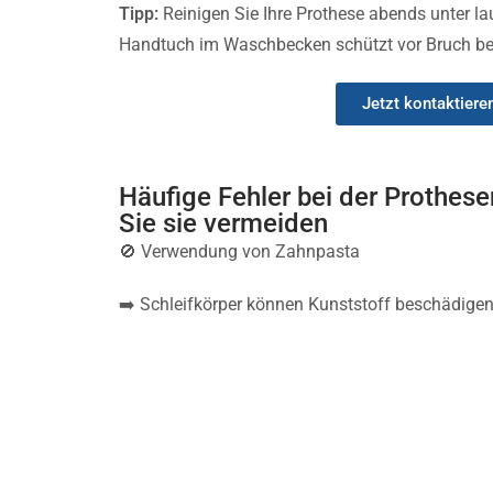
Tipp:
Reinigen Sie Ihre Prothese abends unter 
Handtuch im Waschbecken schützt vor Bruch bei
Jetzt kontaktiere
Häufige Fehler bei der Prothese
Sie sie vermeiden
🚫 Verwendung von Zahnpasta
➡️ Schleifkörper können Kunststoff beschädige
🚫 Trockene Lagerung über Nacht
➡️ Materialversprödung und Verformungen mögl
🚫 Zu seltene Reinigung