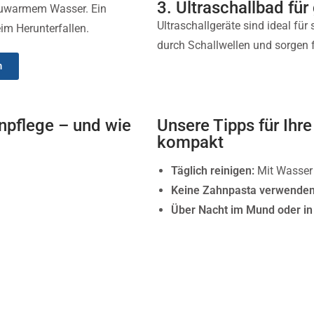
3. Ultraschallbad für
lauwarmem Wasser. Ein
Ultraschallgeräte sind ideal für
m Herunterfallen.
durch Schallwellen und sorgen 
n
npflege – und wie
Unsere Tipps für Ihr
kompakt
Täglich reinigen:
Mit Wasser 
Keine Zahnpasta verwende
n
Über Nacht im Mund oder i
Regelmäßige Kontrolle beim
Bei Problemen nicht selbst 
ich
3. Ultraschallbad für
Ultraschallgeräte sind ideal für