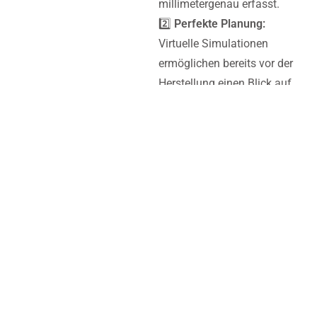
millimetergenau erfasst.
2️⃣
Perfekte Planung:
Virtuelle Simulationen
ermöglichen bereits vor der
Herstellung einen Blick auf
die finale Passform.
3️⃣
Erfahrung & Expertise:
Unsere Techniker und
Zahntechnikermeister
arbeiten mit höchster
Präzision, um perfekte
Ergebnisse zu erzielen.
Kontaktieren Sie uns noch
heute und lassen Sie uns
über die Vorteile unserer
Lösungen sprechen!